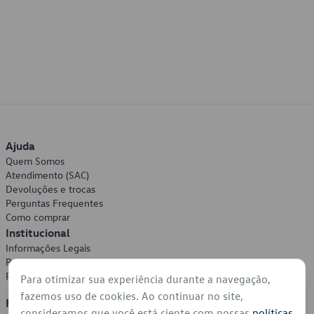
Ajuda
Quem Somos
Atendimento (SAC)
Devoluções e trocas
Perguntas Frequentes
Como comprar
Institucional
Informações Legais
Política de Privacidade
Política de Cookies
Para otimizar sua experiência durante a navegação,
fazemos uso de cookies. Ao continuar no site,
Formas de Pagamento
consideramos que você está ciente com nossas
políticas