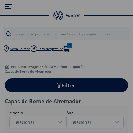
0
Nova Serrana
Entre/registre-se
/
Peças Volkswagen
/
Elétrica Eletrônica e Ignição
/
Capas de Borne de Alternador
Filtrar
Capas de Borne de Alternador
Modelo
Ano
Selecionar
Selecionar