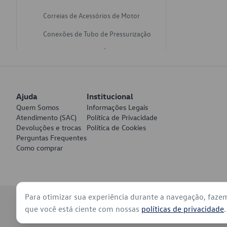
Correias de Acessórios de Motor
Conexões de Tubo de Pressurização
Varetas de Nivel de Óleo
Catalisadores de Escapamento
Freios
Ajuda
Institucional
Discos de Freio
Quem Somos
Informações Legais
Atendimento (SAC)
Política de Privacidade
Juntas de Bomba de Vácuo
Devoluções e trocas
Política de Cookies
Perguntas Frequentes
Mangueiras de Vácuo de Servo
Como comprar
Tubos de Freio
Pratos de Disco de Freio
Para otimizar sua experiência durante a navegação, faze
Travas de Pastilha de Freio
© 2026 - Volkswagen do Brasil - Todos os direitos reservados
que você está ciente com nossas
políticas de privacidade
.
Fluídos de Freio