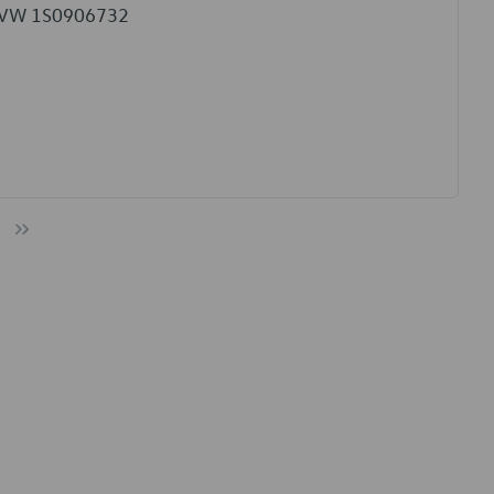
ca VW 1S0906732