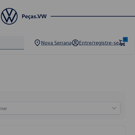
0
Nova Serrana
Entre/registre-se
onar