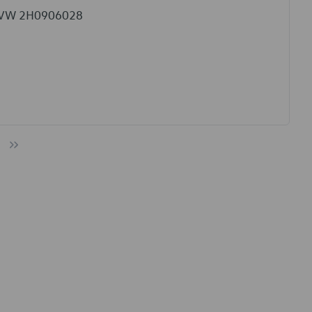
io VW 2H0906028