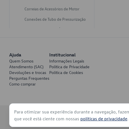
Correias de Acessórios de Motor
Conexões de Tubo de Pressurização
Varetas de Nivel de Óleo
Catalisadores de Escapamento
Freios
Ajuda
Institucional
Discos de Freio
Quem Somos
Informações Legais
Atendimento (SAC)
Política de Privacidade
Juntas de Bomba de Vácuo
Devoluções e trocas
Política de Cookies
Perguntas Frequentes
Mangueiras de Vácuo de Servo
Como comprar
Tubos de Freio
Pratos de Disco de Freio
Para otimizar sua experiência durante a navegação, faze
Travas de Pastilha de Freio
© 2026 - Volkswagen do Brasil - Todos os direitos reservados
que você está ciente com nossas
políticas de privacidade
.
Fluídos de Freio