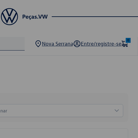
0
Nova Serrana
Entre/registre-se
onar