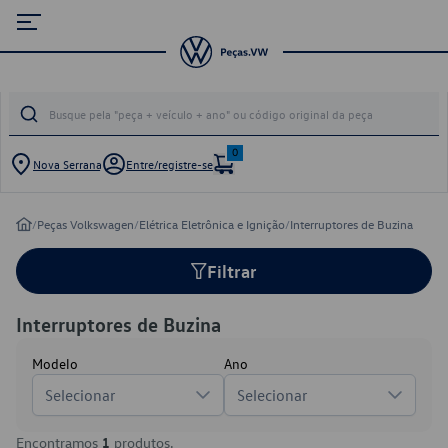
0
Nova Serrana
Entre/registre-se
/
Peças Volkswagen
/
Elétrica Eletrônica e Ignição
/
Interruptores de Buzina
Filtrar
Interruptores de Buzina
Modelo
Ano
Selecionar
Selecionar
Encontramos
1
produtos.