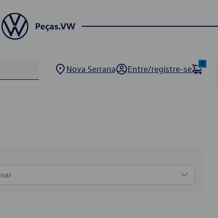
0
Nova Serrana
Entre/registre-se
onar