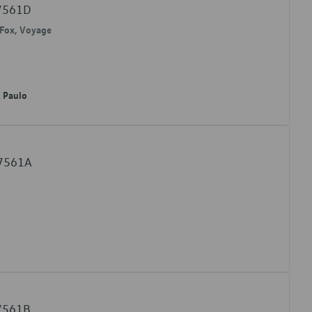
47561D
ceFox, Voyage
o Paulo
47561A
47561B