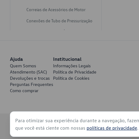
Correias de Acessórios de Motor
Conexões de Tubo de Pressurização
Varetas de Nivel de Óleo
Catalisadores de Escapamento
Freios
Ajuda
Institucional
Discos de Freio
Quem Somos
Informações Legais
Atendimento (SAC)
Política de Privacidade
Juntas de Bomba de Vácuo
Devoluções e trocas
Política de Cookies
Perguntas Frequentes
Mangueiras de Vácuo de Servo
Como comprar
Tubos de Freio
Pratos de Disco de Freio
Para otimizar sua experiência durante a navegação, faze
Travas de Pastilha de Freio
© 2026 - Volkswagen do Brasil - Todos os direitos reservados
que você está ciente com nossas
políticas de privacidade
.
Fluídos de Freio