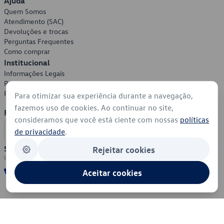
Ajuda
Quem Somos
Atendimento (SAC)
Devoluções e trocas
Perguntas Frequentes
Como comprar
Institucional
Informações Legais
Política de Privacidade
Política de Cookies
Para otimizar sua experiência durante a navegação,
fazemos uso de cookies. Ao continuar no site,
Formas de Pagamento
consideramos que você está ciente com nossas
políticas
de privacidade
.
Segurança
Rejeitar cookies
Aceitar cookies
© 2026 - Volkswagen do Brasil - Todos os direitos reservados