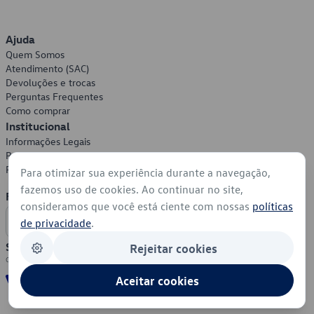
Ajuda
Quem Somos
Atendimento (SAC)
Devoluções e trocas
Perguntas Frequentes
Como comprar
Institucional
Informações Legais
Política de Privacidade
Política de Cookies
Para otimizar sua experiência durante a navegação,
fazemos uso de cookies. Ao continuar no site,
Formas de Pagamento
consideramos que você está ciente com nossas
políticas
de privacidade
.
Segurança
Rejeitar cookies
Aceitar cookies