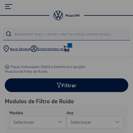
0
Nova Serrana
Entre/registre-se
/
Peças Volkswagen
/
Elétrica Eletrônica e Ignição
/
Modulos de Filtro de Ruido
Filtrar
Modulos de Filtro de Ruido
Modelo
Ano
Selecionar
Selecionar