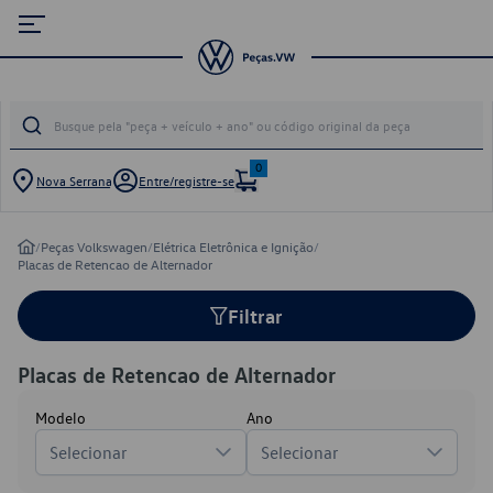
0
Nova Serrana
Entre/registre-se
/
Peças Volkswagen
/
Elétrica Eletrônica e Ignição
/
Placas de Retencao de Alternador
Filtrar
Placas de Retencao de Alternador
Modelo
Ano
Selecionar
Selecionar