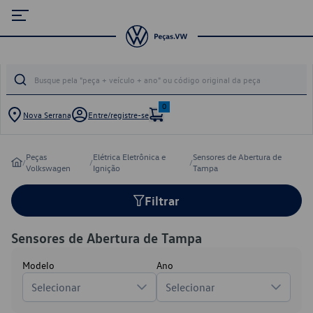
0
Nova Serrana
Entre/registre-se
Peças
Elétrica Eletrônica e
Sensores de Abertura de
/
/
/
Volkswagen
Ignição
Tampa
Filtrar
Sensores de Abertura de Tampa
Modelo
Ano
Selecionar
Selecionar