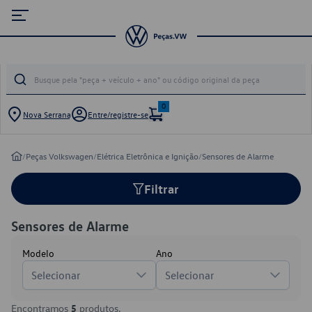
0
Nova Serrana
Entre/registre-se
/
Peças Volkswagen
/
Elétrica Eletrônica e Ignição
/
Sensores de Alarme
Filtrar
Sensores de Alarme
Modelo
Ano
Selecionar
Selecionar
Encontramos
5
produtos.