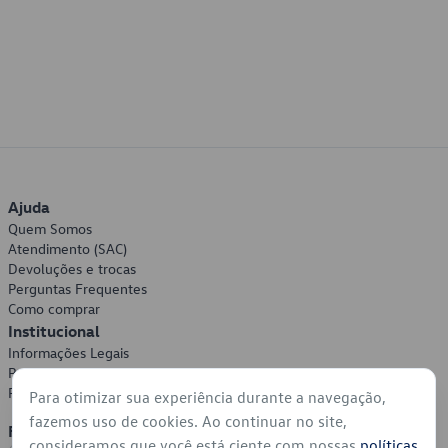
Ajuda
Quem Somos
Atendimento (SAC)
Devoluções e trocas
Perguntas Frequentes
Como comprar
Institucional
Informações Legais
Política de Privacidade
Política de Cookies
Para otimizar sua experiência durante a navegação,
fazemos uso de cookies. Ao continuar no site,
Formas de Pagamento
consideramos que você está ciente com nossas
políticas