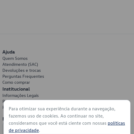
Ajuda
Quem Somos
Atendimento (SAC)
Devoluções e trocas
Perguntas Frequentes
Como comprar
Institucional
Informações Legais
Política de Privacidade
Política de Cookies
Para otimizar sua experiência durante a navegação,
fazemos uso de cookies. Ao continuar no site,
Formas de Pagamento
consideramos que você está ciente com nossas
políticas
de privacidade
.