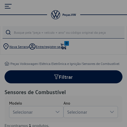
0
Nova Serrana
Entre/registre-se
/
Peças Volkswagen
/
Elétrica Eletrônica e Ignição
/
Sensores de Combustível
Filtrar
Sensores de Combustível
Modelo
Ano
Selecionar
Selecionar
Encontramos
1
produtos.