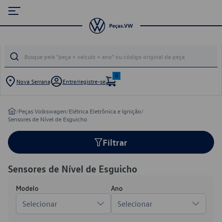
0
Nova Serrana
Entre/registre-se
/
Peças Volkswagen
/
Elétrica Eletrônica e Ignição
/
Sensores de Nível de Esguicho
Filtrar
Sensores de Nível de Esguicho
Modelo
Ano
Selecionar
Selecionar