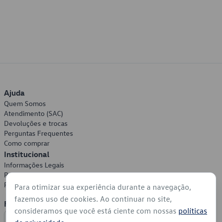
Ajuda
Quem Somos
Atendimento (SAC)
Devoluções e trocas
Perguntas Frequentes
Como comprar
Institucional
Informações Legais
Política de Privacidade
Política de Cookies
Para otimizar sua experiência durante a navegação,
fazemos uso de cookies. Ao continuar no site,
Formas de Pagamento
consideramos que você está ciente com nossas
políticas