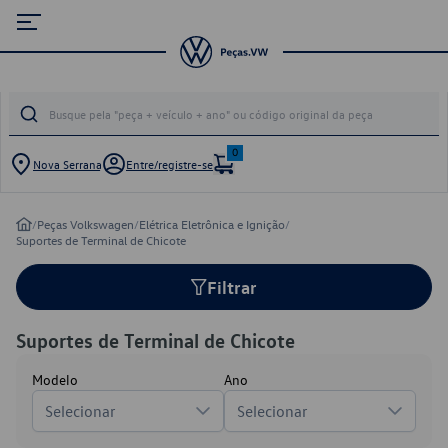
0
Nova Serrana
Entre/registre-se
/
Peças Volkswagen
/
Elétrica Eletrônica e Ignição
/
Suportes de Terminal de Chicote
Filtrar
Suportes de Terminal de Chicote
Modelo
Ano
Selecionar
Selecionar