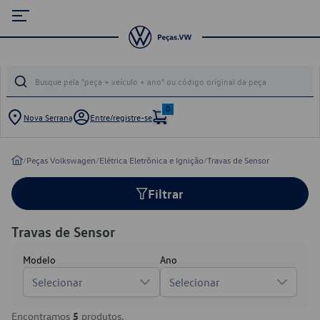
0
Nova Serrana
Entre/registre-se
/
Peças Volkswagen
/
Elétrica Eletrônica e Ignição
/
Travas de Sensor
Filtrar
Travas de Sensor
Modelo
Ano
Selecionar
Selecionar
Encontramos
5
produtos.