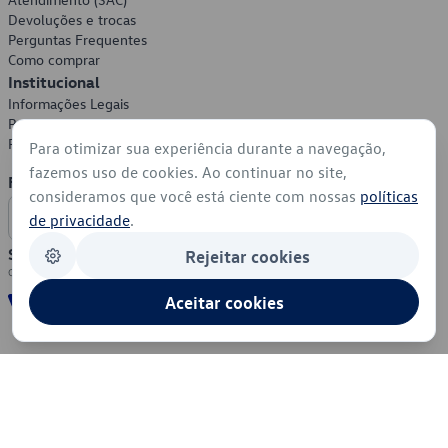
Devoluções e trocas
Perguntas Frequentes
Como comprar
Institucional
Informações Legais
Política de Privacidade
Política de Cookies
Para otimizar sua experiência durante a navegação,
fazemos uso de cookies. Ao continuar no site,
Formas de Pagamento
consideramos que você está ciente com nossas
políticas
de privacidade
.
Segurança
Rejeitar cookies
Aceitar cookies
© 2026 - Volkswagen do Brasil - Todos os direitos reservados