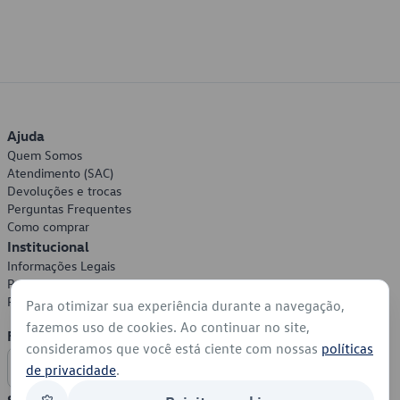
Ajuda
Quem Somos
Atendimento (SAC)
Devoluções e trocas
Perguntas Frequentes
Como comprar
Institucional
Informações Legais
Política de Privacidade
Política de Cookies
Para otimizar sua experiência durante a navegação,
fazemos uso de cookies. Ao continuar no site,
Formas de Pagamento
consideramos que você está ciente com nossas
políticas
de privacidade
.