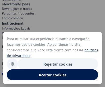
Atendimento (SAC)
Devoluções e trocas
Perguntas Frequentes
Como comprar
Institucional
Informações Legais
Política de Privacidade
Política de Cookies
Para otimizar sua experiência durante a navegação,
fazemos uso de cookies. Ao continuar no site,
Formas de Pagamento
consideramos que você está ciente com nossas
políticas
de privacidade
.
Segurança
Rejeitar cookies
Aceitar cookies
© 2026 - Volkswagen do Brasil - Todos os direitos reservados