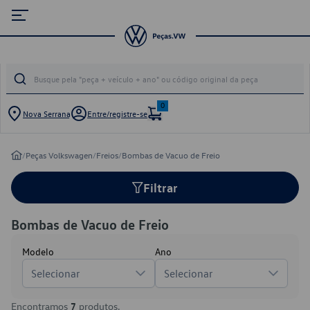
0
Nova Serrana
Entre/registre-se
/
Peças Volkswagen
/
Freios
/
Bombas de Vacuo de Freio
Filtrar
Bombas de Vacuo de Freio
Modelo
Ano
Selecionar
Selecionar
Encontramos
7
produtos.