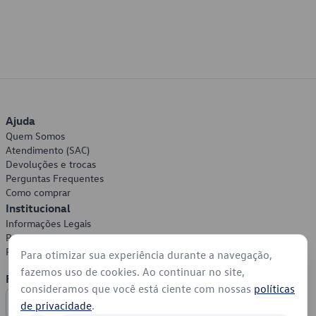
Ajuda
Quem Somos
Atendimento (SAC)
Devoluções e trocas
Perguntas Frequentes
Como comprar
Institucional
Informações Legais
Política de Privacidade
Política de Cookies
Para otimizar sua experiência durante a navegação,
fazemos uso de cookies. Ao continuar no site,
Formas de Pagamento
consideramos que você está ciente com nossas
políticas
de privacidade
.