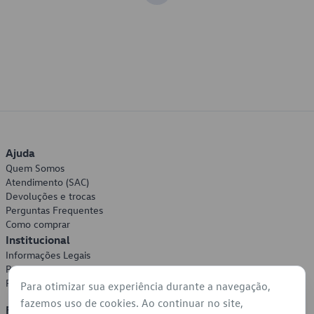
Ajuda
Quem Somos
Atendimento (SAC)
Devoluções e trocas
Perguntas Frequentes
Como comprar
Institucional
Informações Legais
Política de Privacidade
Política de Cookies
Para otimizar sua experiência durante a navegação,
fazemos uso de cookies. Ao continuar no site,
Formas de Pagamento