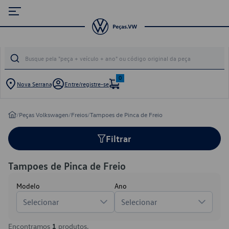
0
Nova Serrana
Entre/registre-se
/
Peças Volkswagen
/
Freios
/
Tampoes de Pinca de Freio
Filtrar
Tampoes de Pinca de Freio
Modelo
Ano
Selecionar
Selecionar
Encontramos
1
produtos.