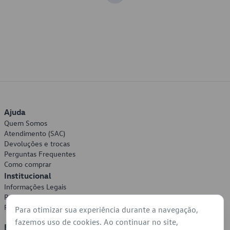
Ajuda
Quem Somos
Atendimento (SAC)
Devoluções e trocas
Perguntas Frequentes
Como comprar
Institucional
Informações Legais
Política de Privacidade
Política de Cookies
Para otimizar sua experiência durante a navegação,
fazemos uso de cookies. Ao continuar no site,
Formas de Pagamento