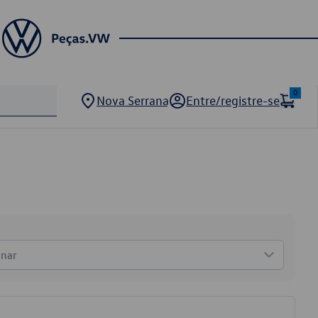
0
Nova Serrana
Entre/registre-se
onar