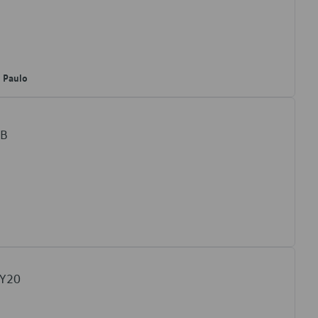
o Paulo
7B
7Y20