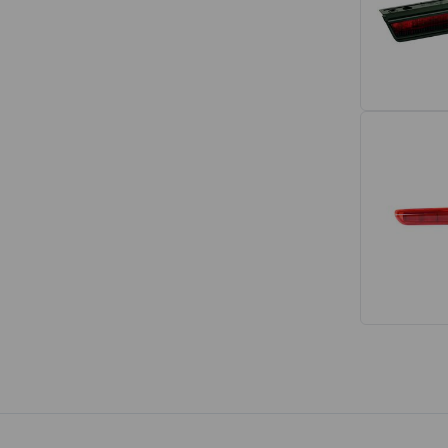
Interior
Tapetes
Espumas de Banco
Armações de Banco
Volantes de Direção
Cintos de Segurança
Encostos de Cabeça
Alças de Segurança de Teto
Revestimentos de Porta
Fechos de Cinto de Segurança
Porta-objetos
Manivelas de Janela
Vidros e Carroceria