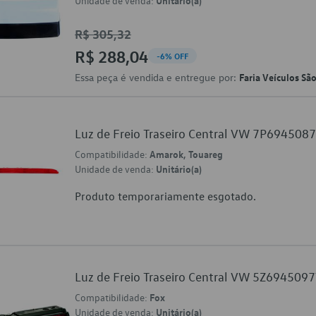
Unidade de venda:
Unitário(a)
R$ 305,32
R$ 288,04
-6% OFF
Essa peça é vendida e entregue por:
Faria Veículos Sã
Luz de Freio Traseiro Central VW 7P694508
Compatibilidade:
Amarok, Touareg
Unidade de venda:
Unitário(a)
Produto temporariamente esgotado.
Luz de Freio Traseiro Central VW 5Z694509
Compatibilidade:
Fox
Unidade de venda:
Unitário(a)