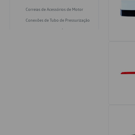
Correias de Acessórios de Motor
Conexões de Tubo de Pressurização
Varetas de Nivel de Óleo
Catalisadores de Escapamento
Freios
Discos de Freio
Juntas de Bomba de Vácuo
Mangueiras de Vácuo de Servo
Tubos de Freio
Pratos de Disco de Freio
Travas de Pastilha de Freio
Fluídos de Freio