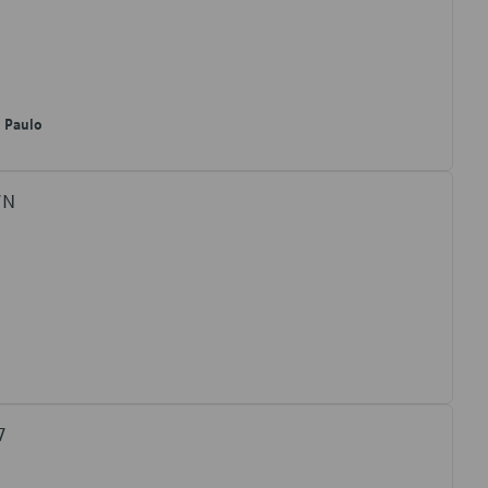
o Paulo
7N
7