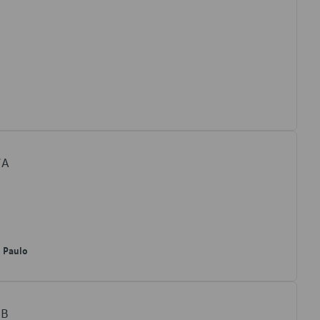
7A
o Paulo
7B