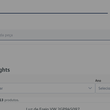
ghts
Ano
ar
Seleci
13
produtos.
Luz de Freio VW 2GP945097