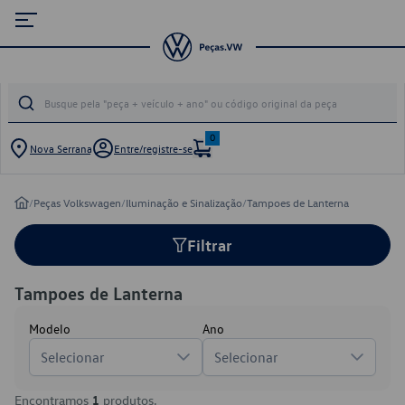
0
Nova Serrana
Entre/registre-se
/
Peças Volkswagen
/
Iluminação e Sinalização
/
Tampoes de Lanterna
Filtrar
Tampoes de Lanterna
Modelo
Ano
Selecionar
Selecionar
Encontramos
1
produtos.