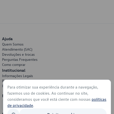
Ajuda
Quem Somos
Atendimento (SAC)
Devoluções e trocas
Perguntas Frequentes
Como comprar
Institucional
Informações Legais
Política de Privacidade
Política de Cookies
Para otimizar sua experiência durante a navegação,
fazemos uso de cookies. Ao continuar no site,
Formas de Pagamento
consideramos que você está ciente com nossas
políticas
de privacidade
.