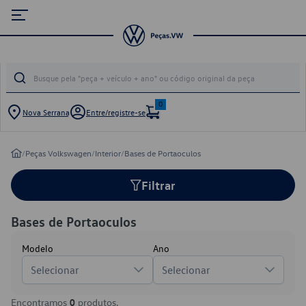
0
Nova Serrana
Entre/registre-se
/
Peças Volkswagen
/
Interior
/
Bases de Portaoculos
Filtrar
Bases de Portaoculos
Modelo
Ano
Selecionar
Selecionar
Encontramos
0
produtos.