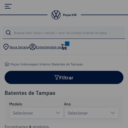
0
Nova Serrana
Entre/registre-se
/
Peças Volkswagen
/
Interior
/
Batentes de Tampao
Filtrar
Batentes de Tampao
Modelo
Ano
Selecionar
Selecionar
Encontramos
4
produtos.