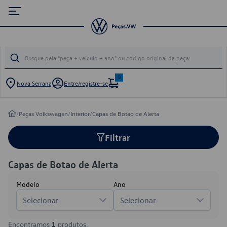
0
Nova Serrana
Entre/registre-se
/
Peças Volkswagen
/
Interior
/
Capas de Botao de Alerta
Filtrar
Capas de Botao de Alerta
Modelo
Ano
Selecionar
Selecionar
Encontramos
1
produtos.