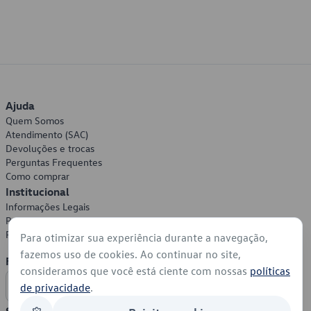
Ajuda
Quem Somos
Atendimento (SAC)
Devoluções e trocas
Perguntas Frequentes
Como comprar
Institucional
Informações Legais
Política de Privacidade
Política de Cookies
Para otimizar sua experiência durante a navegação,
fazemos uso de cookies. Ao continuar no site,
Formas de Pagamento
consideramos que você está ciente com nossas
políticas
de privacidade
.