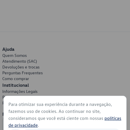
Ajuda
Quem Somos
Atendimento (SAC)
Devoluções e trocas
Perguntas Frequentes
Como comprar
Institucional
Informações Legais
Política de Privacidade
Política de Cookies
Para otimizar sua experiência durante a navegação,
fazemos uso de cookies. Ao continuar no site,
Formas de Pagamento
consideramos que você está ciente com nossas
políticas
de privacidade
.