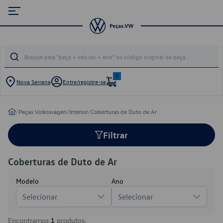
0
Nova Serrana
Entre/registre-se
/
Peças Volkswagen
/
Interior
/
Coberturas de Duto de Ar
Filtrar
Coberturas de Duto de Ar
Modelo
Ano
Selecionar
Selecionar
Encontramos
1
produtos.