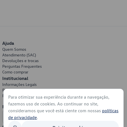
Ajuda
Quem Somos
Atendimento (SAC)
Devoluções e trocas
Perguntas Frequentes
Como comprar
Institucional
Informações Legais
Política de Privacidade
Política de Cookies
Para otimizar sua experiência durante a navegação,
fazemos uso de cookies. Ao continuar no site,
Formas de Pagamento
consideramos que você está ciente com nossas
políticas
de privacidade
.