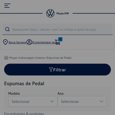
0
Nova Serrana
Entre/registre-se
/
Peças Volkswagen
/
Interior
/
Espumas de Pedal
Filtrar
Espumas de Pedal
Modelo
Ano
Selecionar
Selecionar
Encontramos
1
produtos.