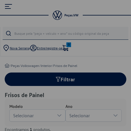
0
Nova Serrana
Entre/registre-se
/
Peças Volkswagen
/
Interior
/
Frisos de Painel
Filtrar
Frisos de Painel
Modelo
Ano
Selecionar
Selecionar
Encontramos
1
produtos.