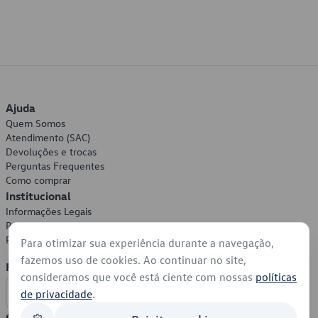
Ajuda
Quem Somos
Atendimento (SAC)
Devoluções e trocas
Perguntas Frequentes
Como comprar
Institucional
Informações Legais
Política de Privacidade
Política de Cookies
Para otimizar sua experiência durante a navegação,
fazemos uso de cookies. Ao continuar no site,
Formas de Pagamento
consideramos que você está ciente com nossas
políticas
de privacidade
.