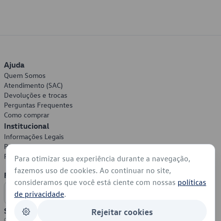
Ajuda
Quem Somos
Atendimento (SAC)
Devoluções e trocas
Perguntas Frequentes
Como comprar
Institucional
Informações Legais
Política de Privacidade
Política de Cookies
Para otimizar sua experiência durante a navegação,
fazemos uso de cookies. Ao continuar no site,
Formas de Pagamento
consideramos que você está ciente com nossas
políticas
de privacidade
.
Segurança
Rejeitar cookies