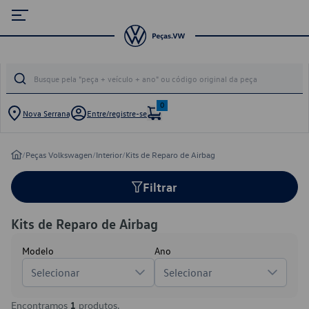
0
Nova Serrana
Entre/registre-se
/
Peças Volkswagen
/
Interior
/
Kits de Reparo de Airbag
Filtrar
Kits de Reparo de Airbag
Modelo
Ano
Selecionar
Selecionar
Encontramos
1
produtos.