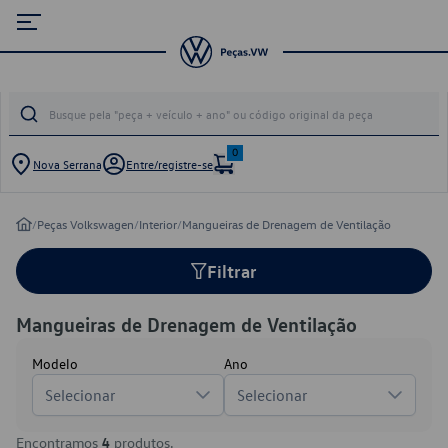
0
Nova Serrana
Entre/registre-se
/
Peças Volkswagen
/
Interior
/
Mangueiras de Drenagem de Ventilação
Filtrar
Mangueiras de Drenagem de Ventilação
Modelo
Ano
Selecionar
Selecionar
Encontramos
4
produtos.