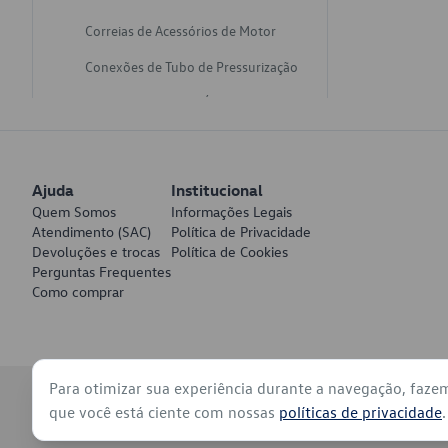
Correias de Acessórios de Motor
Conexões de Tubo de Pressurização
Varetas de Nivel de Óleo
Catalisadores de Escapamento
Freios
Ajuda
Institucional
Discos de Freio
Quem Somos
Informações Legais
Atendimento (SAC)
Política de Privacidade
Juntas de Bomba de Vácuo
Devoluções e trocas
Política de Cookies
Perguntas Frequentes
Mangueiras de Vácuo de Servo
Como comprar
Tubos de Freio
Pratos de Disco de Freio
Para otimizar sua experiência durante a navegação, faze
Travas de Pastilha de Freio
© 2026 - Volkswagen do Brasil - Todos os direitos reservados
que você está ciente com nossas
políticas de privacidade
.
Fluídos de Freio