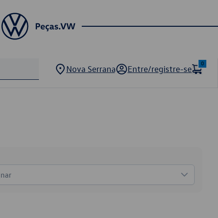
0
Nova Serrana
Entre/registre-se
onar