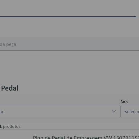
 Pedal
Ano
ar
Seleci
1
produtos.
Pino de Pedal de Embreagem VW 1S072115