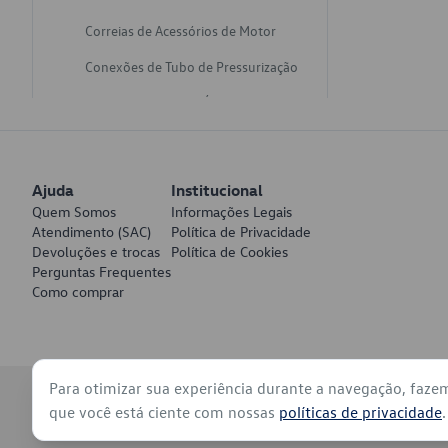
Correias de Acessórios de Motor
Conexões de Tubo de Pressurização
Varetas de Nivel de Óleo
Catalisadores de Escapamento
Freios
Ajuda
Institucional
Discos de Freio
Quem Somos
Informações Legais
Atendimento (SAC)
Política de Privacidade
Juntas de Bomba de Vácuo
Devoluções e trocas
Política de Cookies
Perguntas Frequentes
Mangueiras de Vácuo de Servo
Como comprar
Tubos de Freio
Pratos de Disco de Freio
Para otimizar sua experiência durante a navegação, faze
Travas de Pastilha de Freio
© 2026 - Volkswagen do Brasil - Todos os direitos reservados
que você está ciente com nossas
políticas de privacidade
.
Fluídos de Freio