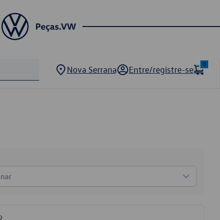
0
Nova Serrana
Entre/registre-se
onar
2