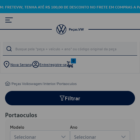
M: FRETEVW, TENHA ATÉ R$ 100,00 DE DESCONTO NO FRETE EM COMPRAS A PARTIR 
0
Nova Serrana
Entre/registre-se
/
Peças Volkswagen
/
Interior
/
Portaoculos
Filtrar
Portaoculos
Modelo
Ano
Selecionar
Selecionar