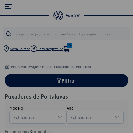
0
Nova Serrana
Entre/registre-se
/
Peças Volkswagen
/
Interior
/
Puxadores de Portaluvas
Filtrar
Puxadores de Portaluvas
Modelo
Ano
Selecionar
Selecionar
Encontramos
0
produtos.