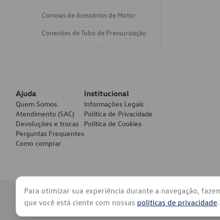
Correias de Acessórios de Motor
Conexões de Tubo de Pressurização
Varetas de Nivel de Óleo
Catalisadores de Escapamento
Freios
Ajuda
Institucional
Discos de Freio
Quem Somos
Informações Legais
Atendimento (SAC)
Política de Privacidade
Juntas de Bomba de Vácuo
Devoluções e trocas
Política de Cookies
Perguntas Frequentes
Mangueiras de Vácuo de Servo
Como comprar
Tubos de Freio
Pratos de Disco de Freio
Para otimizar sua experiência durante a navegação, faze
Travas de Pastilha de Freio
© 2026 - Volkswagen do Brasil - Todos os direitos reservados
que você está ciente com nossas
políticas de privacidade
.
Fluídos de Freio