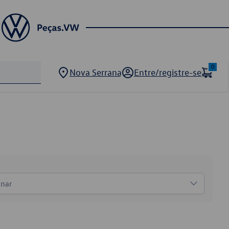
0
Nova Serrana
Entre/registre-se
onar