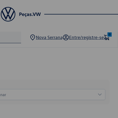
0
Nova Serrana
Entre/registre-se
onar