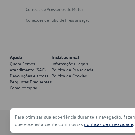
Correias de Acessórios de Motor
Conexões de Tubo de Pressurização
Varetas de Nivel de Óleo
Catalisadores de Escapamento
Freios
Ajuda
Institucional
Discos de Freio
Quem Somos
Informações Legais
Atendimento (SAC)
Política de Privacidade
Juntas de Bomba de Vácuo
Devoluções e trocas
Política de Cookies
Perguntas Frequentes
Mangueiras de Vácuo de Servo
Como comprar
Tubos de Freio
Pratos de Disco de Freio
Para otimizar sua experiência durante a navegação, faze
Travas de Pastilha de Freio
© 2026 - Volkswagen do Brasil - Todos os direitos reservados
que você está ciente com nossas
políticas de privacidade
.
Fluídos de Freio