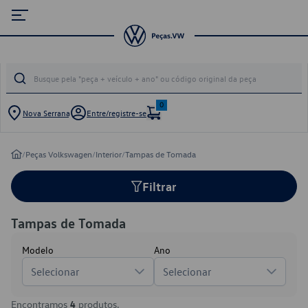
0
Nova Serrana
Entre/registre-se
/
Peças Volkswagen
/
Interior
/
Tampas de Tomada
Filtrar
Tampas de Tomada
Modelo
Ano
Selecionar
Selecionar
Encontramos
4
produtos.