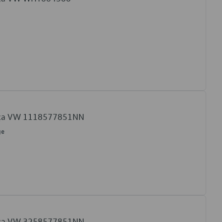
ança VW 1118577851NN
ge
ança VW 3258577851NN