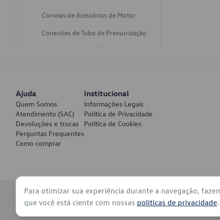
Correias de Acessórios de Motor
Conexões de Tubo de Pressurização
Varetas de Nivel de Óleo
Catalisadores de Escapamento
Freios
Ajuda
Institucional
Discos de Freio
Quem Somos
Informações Legais
Atendimento (SAC)
Política de Privacidade
Juntas de Bomba de Vácuo
Devoluções e trocas
Política de Cookies
Perguntas Frequentes
Mangueiras de Vácuo de Servo
Como comprar
Tubos de Freio
Pratos de Disco de Freio
Para otimizar sua experiência durante a navegação, faze
Travas de Pastilha de Freio
© 2026 - Volkswagen do Brasil - Todos os direitos reservados
que você está ciente com nossas
políticas de privacidade
.
Fluídos de Freio