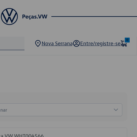
0
Nova Serrana
Entre/registre-se
onar
ança VW WHT004566