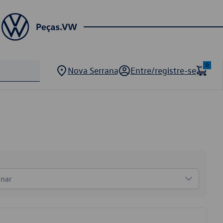
0
Nova Serrana
Entre/registre-se
onar