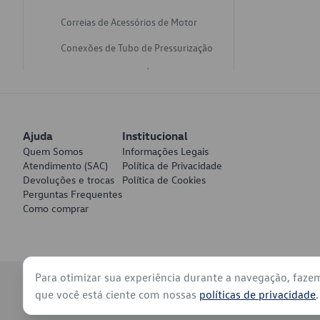
Correias de Acessórios de Motor
Conexões de Tubo de Pressurização
Varetas de Nivel de Óleo
Catalisadores de Escapamento
Freios
Ajuda
Institucional
Discos de Freio
Quem Somos
Informações Legais
Atendimento (SAC)
Política de Privacidade
Juntas de Bomba de Vácuo
Devoluções e trocas
Política de Cookies
Perguntas Frequentes
Mangueiras de Vácuo de Servo
Como comprar
Tubos de Freio
Pratos de Disco de Freio
Para otimizar sua experiência durante a navegação, faze
Travas de Pastilha de Freio
© 2026 - Volkswagen do Brasil - Todos os direitos reservados
que você está ciente com nossas
políticas de privacidade
.
Fluídos de Freio