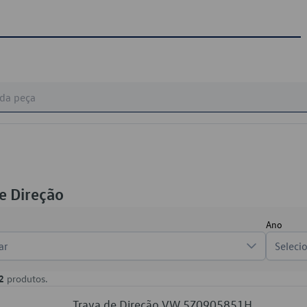
e Direção
Ano
ar
Seleci
2
produtos.
Trava de Direção VW 5Z0905851H