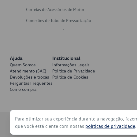
Correias de Acessórios de Motor
Conexões de Tubo de Pressurização
Varetas de Nivel de Óleo
Catalisadores de Escapamento
Freios
Ajuda
Institucional
Discos de Freio
Quem Somos
Informações Legais
Atendimento (SAC)
Política de Privacidade
Juntas de Bomba de Vácuo
Devoluções e trocas
Política de Cookies
Perguntas Frequentes
Mangueiras de Vácuo de Servo
Como comprar
Tubos de Freio
Pratos de Disco de Freio
Para otimizar sua experiência durante a navegação, faze
Travas de Pastilha de Freio
© 2026 - Volkswagen do Brasil - Todos os direitos reservados
que você está ciente com nossas
políticas de privacidade
.
Fluídos de Freio