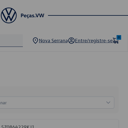
0
Nova Serrana
Entre/registre-se
onar
VW 5Z0864229KJ1