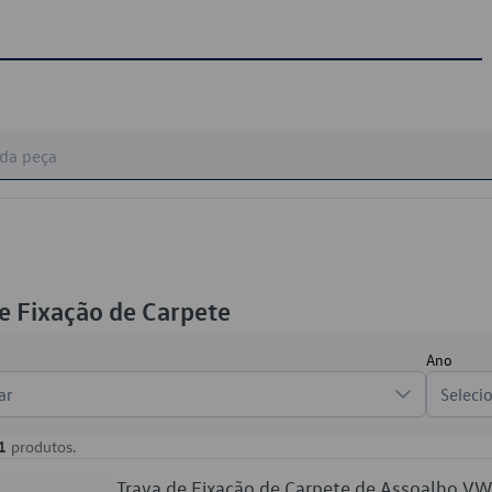
e Fixação de Carpete
Ano
ar
Seleci
1
produtos.
Trava de Fixação de Carpete de Assoalho 