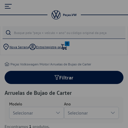
0
Nova Serrana
Entre/registre-se
/
Peças Volkswagen
/
Motor
/
Arruelas de Bujao de Carter
Filtrar
Arruelas de Bujao de Carter
Modelo
Ano
Selecionar
Selecionar
Encontramos
1
produtos.