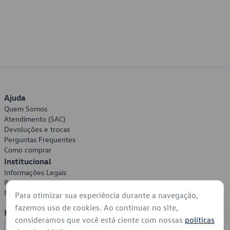
Ajuda
Quem Somos
Atendimento (SAC)
Devoluções e trocas
Perguntas Frequentes
Como comprar
Institucional
Informações Legais
Política de Privacidade
Política de Cookies
Para otimizar sua experiência durante a navegação,
fazemos uso de cookies. Ao continuar no site,
Formas de Pagamento
consideramos que você está ciente com nossas
políticas