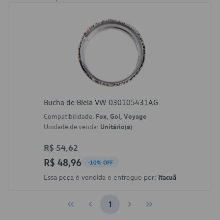
Bucha de Biela VW 030105431AG
Compatibilidade:
Fox, Gol, Voyage
Unidade de venda:
Unitário(a)
R$ 54,62
R$ 48,96
-10% OFF
Essa peça é vendida e entregue por:
Itacuã
1