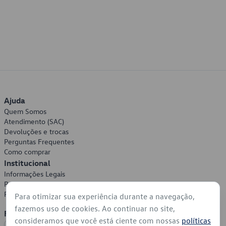
Ajuda
Quem Somos
Atendimento (SAC)
Devoluções e trocas
Perguntas Frequentes
Como comprar
Institucional
Informações Legais
Política de Privacidade
Política de Cookies
Para otimizar sua experiência durante a navegação,
fazemos uso de cookies. Ao continuar no site,
Formas de Pagamento
consideramos que você está ciente com nossas
políticas