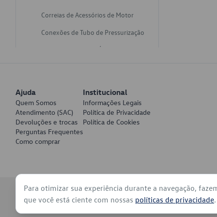
Correias de Acessórios de Motor
Conexões de Tubo de Pressurização
Varetas de Nivel de Óleo
Catalisadores de Escapamento
Freios
Ajuda
Institucional
Discos de Freio
Quem Somos
Informações Legais
Atendimento (SAC)
Política de Privacidade
Juntas de Bomba de Vácuo
Devoluções e trocas
Política de Cookies
Perguntas Frequentes
Mangueiras de Vácuo de Servo
Como comprar
Tubos de Freio
Pratos de Disco de Freio
Para otimizar sua experiência durante a navegação, faze
Travas de Pastilha de Freio
© 2026 - Volkswagen do Brasil - Todos os direitos reservados
que você está ciente com nossas
políticas de privacidade
.
Fluídos de Freio