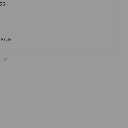
555H
o Paulo