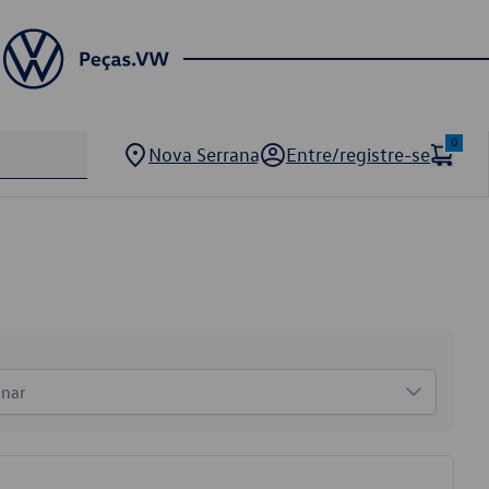
0
Nova Serrana
Entre/registre-se
onar