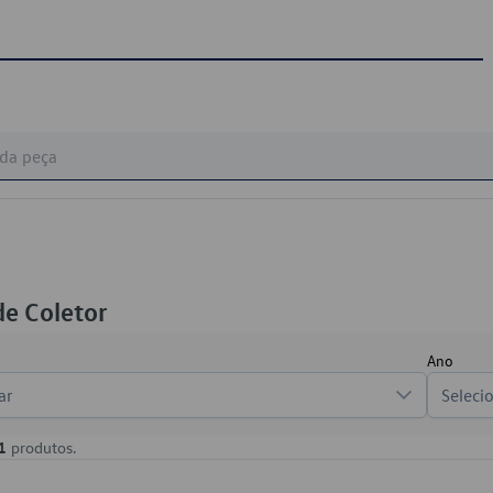
e Coletor
Ano
ar
Seleci
1
produtos.