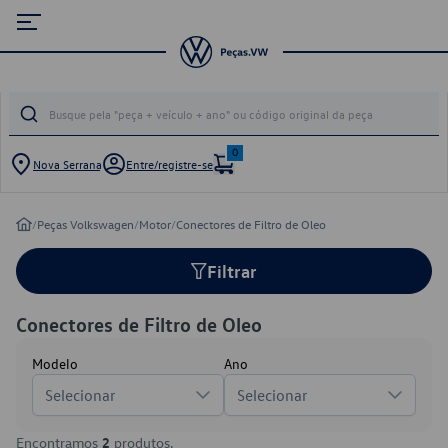
0
Nova Serrana
Entre/registre-se
/
Peças Volkswagen
/
Motor
/
Conectores de Filtro de Oleo
Filtrar
Conectores de Filtro de Oleo
Modelo
Ano
Selecionar
Selecionar
Encontramos
2
produtos.