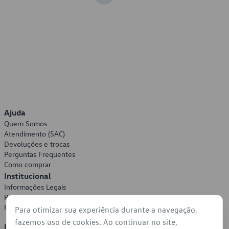
Ajuda
Quem Somos
Atendimento (SAC)
Devoluções e trocas
Perguntas Frequentes
Como comprar
Institucional
Informações Legais
Política de Privacidade
Política de Cookies
Para otimizar sua experiência durante a navegação,
fazemos uso de cookies. Ao continuar no site,
Formas de Pagamento