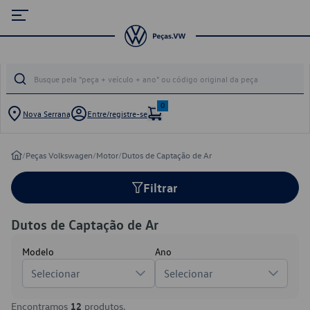
0
Nova Serrana
Entre/registre-se
/
Peças Volkswagen
/
Motor
/
Dutos de Captação de Ar
Filtrar
Dutos de Captação de Ar
Modelo
Ano
Selecionar
Selecionar
Encontramos
12
produtos.