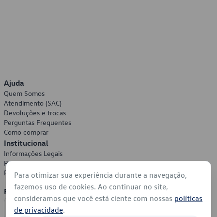
Ajuda
Quem Somos
Atendimento (SAC)
Devoluções e trocas
Perguntas Frequentes
Como comprar
Institucional
Informações Legais
Política de Privacidade
Política de Cookies
Para otimizar sua experiência durante a navegação,
fazemos uso de cookies. Ao continuar no site,
Formas de Pagamento
consideramos que você está ciente com nossas
políticas
de privacidade
.