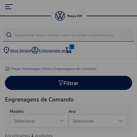
0
Nova Serrana
Entre/registre-se
/
Peças Volkswagen
/
Motor
/
Engrenagens de Comando
Filtrar
Engrenagens de Comando
Modelo
Ano
Selecionar
Selecionar
Encontramos
1
produtos.