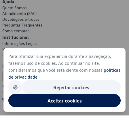
Ajuda
Quem Somos
Atendimento (SAC)
Devoluções e trocas
Perguntas Frequentes
Como comprar
Institucional
Informações Legais
Política de Privacidade
Política de Cookies
Para otimizar sua experiência durante a navegação,
fazemos uso de cookies. Ao continuar no site,
Formas de Pagamento
consideramos que você está ciente com nossas
políticas
de privacidade
.
Segurança
Rejeitar cookies
Aceitar cookies
© 2026 - Volkswagen do Brasil - Todos os direitos reservados