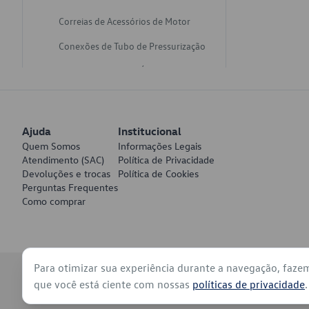
Correias de Acessórios de Motor
Conexões de Tubo de Pressurização
Varetas de Nivel de Óleo
Catalisadores de Escapamento
Freios
Ajuda
Institucional
Discos de Freio
Quem Somos
Informações Legais
Atendimento (SAC)
Política de Privacidade
Juntas de Bomba de Vácuo
Devoluções e trocas
Política de Cookies
Perguntas Frequentes
Mangueiras de Vácuo de Servo
Como comprar
Tubos de Freio
Pratos de Disco de Freio
Para otimizar sua experiência durante a navegação, faze
Travas de Pastilha de Freio
© 2026 - Volkswagen do Brasil - Todos os direitos reservados
que você está ciente com nossas
políticas de privacidade
.
Fluídos de Freio