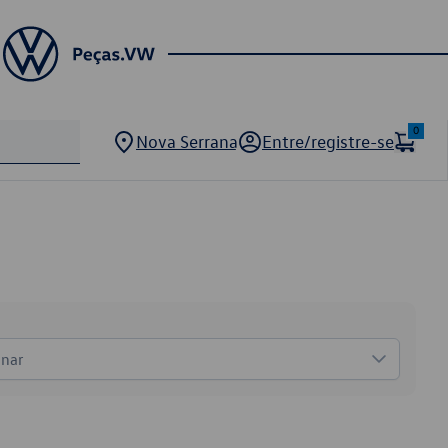
0
Nova Serrana
Entre/registre-se
onar