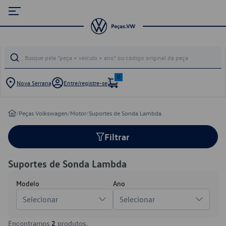
0
Nova Serrana
Entre/registre-se
/
Peças Volkswagen
/
Motor
/
Suportes de Sonda Lambda
Filtrar
Suportes de Sonda Lambda
Modelo
Ano
Selecionar
Selecionar
Encontramos
2
produtos.