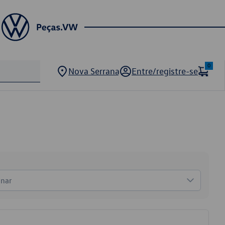
0
Nova Serrana
Entre/registre-se
onar