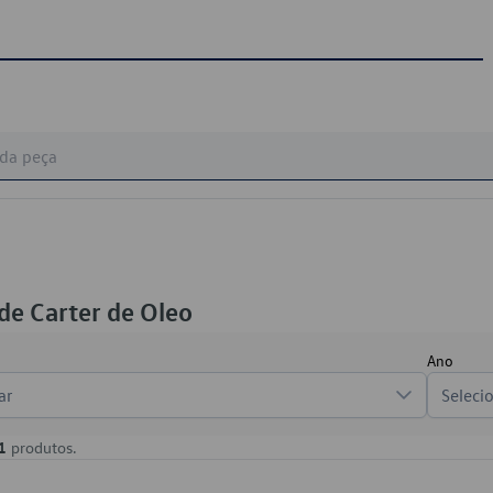
e Carter de Oleo
Ano
ar
Seleci
1
produtos.