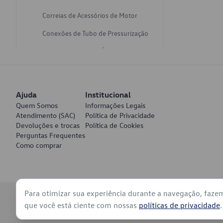
Correias de Acessórios de Motor
Conexões de Tubo de Pressurização
Varetas de Nivel de Óleo
Catalisadores de Escapamento
Freios
Ajuda
Institucional
Discos de Freio
Quem Somos
Informações Legais
Atendimento (SAC)
Política de Privacidade
Juntas de Bomba de Vácuo
Devoluções e trocas
Política de Cookies
Perguntas Frequentes
Mangueiras de Vácuo de Servo
Como comprar
Tubos de Freio
Pratos de Disco de Freio
Para otimizar sua experiência durante a navegação, faze
Travas de Pastilha de Freio
© 2026 - Volkswagen do Brasil - Todos os direitos reservados
que você está ciente com nossas
políticas de privacidade
.
Fluídos de Freio