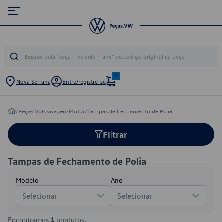
0
Nova Serrana
Entre/registre-se
/
Peças Volkswagen
/
Motor
/
Tampas de Fechamento de Polia
Filtrar
Tampas de Fechamento de Polia
Modelo
Ano
Selecionar
Selecionar
Encontramos
1
produtos.