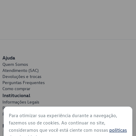
Ajuda
Quem Somos
Atendimento (SAC)
Devoluções e trocas
Perguntas Frequentes
Como comprar
Institucional
Informações Legais
Política de Privacidade
Política de Cookies
Para otimizar sua experiência durante a navegação,
fazemos uso de cookies. Ao continuar no site,
Formas de Pagamento
consideramos que você está ciente com nossas
políticas